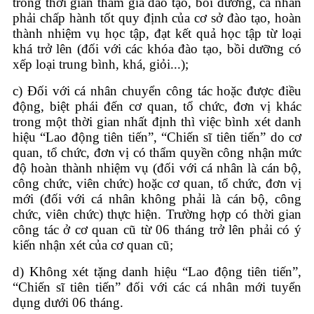
trong thời gian tham gia đào tạo, bồi dưỡng, cá nhân
phải chấp hành tốt quy định của cơ sở đào tạo, hoàn
thành nhiệm vụ học tập, đạt kết quả học tập từ loại
khá trở lên (đối với các khóa đào tạo, bồi dưỡng có
xếp loại trung bình, khá, giỏi...);
c) Đối với cá nhân chuyển công tác hoặc được điều
động, biệt phái đến cơ quan, tổ chức, đơn vị khác
trong một thời gian nhất định thì việc bình xét danh
hiệu “Lao động tiên tiến”, “Chiến sĩ tiên tiến” do cơ
quan, tổ chức, đơn vị có thẩm quyền công nhận mức
độ hoàn thành nhiệm vụ (đối với cá nhân là cán bộ,
công chức, viên chức) hoặc cơ quan, tổ chức, đơn vị
mới (đối với cá nhân không phải là cán bộ, công
chức, viên chức) thực hiện. Trường hợp có thời gian
công tác ở cơ quan cũ từ 06 tháng trở lên phải có ý
kiến nhận xét của cơ quan cũ;
d) Không xét tặng danh hiệu “Lao động tiên tiến”,
“Chiến sĩ tiên tiến” đối với các cá nhân mới tuyển
dụng dưới 06 tháng.