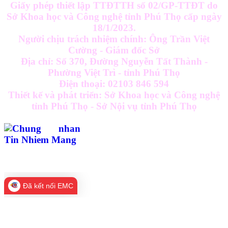
Giấy phép thiết lập TTĐTTH số 02/GP-TTĐT do
Sở Khoa học và Công nghệ tỉnh Phú Thọ cấp ngày
18/1/2023.
Người chịu trách nhiệm chính: Ông Trần Việt
Cường - Giám đốc Sở
Địa chỉ: Số 370, Đường Nguyễn Tất Thành -
Phường Việt Trì - tỉnh Phú Thọ
Điện thoại: 02103 846 594
Thiết kế và phát triển: Sở Khoa học và Công nghệ
tỉnh Phú Thọ - Sở Nội vụ tỉnh Phú Thọ
Đã kết nối EMC