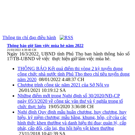
Thông tin chỉ đạo điều hành
Thông báo giờ làm việc mùa hè năm 2022
21/03/2022 4:39:40 CH
Ngày 16/3/2022, UBND tỉnh Phú Thọ ban hành thông báo số
17/TB-UBND về việc thực hiện giờ làm việc mùa hè.
THÔNG BÁO Kết quả điểm thi vòng 2 kỳ tuyển dụng
công chức nhà nước tỉnh Phú Thọ theo chỉ tiêu tuyển dụng
năm 2020
08/01/2022 4:48:37 CH
Chương trình công tác năm 2021 của Sở Nội vụ
26/01/2021 10:19:12 SA
Những điểm mới trong Nghị định số 30/2020/NĐ-CP
ngày 05/3/2020 về công tác văn thư và ý nghĩa trong tổ
chức thực hiện
19/05/2020 3:36:08 CH
Nghị định Quy định mẫu huân chương, huy chương, huy
hiệu, kỷ niệm chương; mẫu bằng, khung, hộp, cờ của các
hình thức khen thưởng và danh hiệu thi đua; quản lý, cấp
phát, cấp đổi, cấp lại, thu hồi hiện vật khen thưởng
23/11/2018 10:41:39 SA