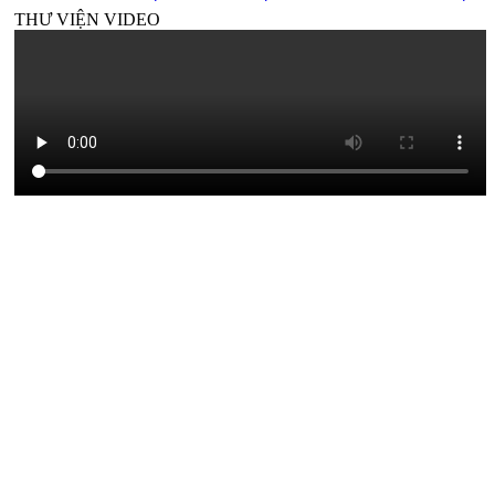
XIN Ý KIẾN GÓP Ý ĐỐI VỚI DỰ THẢO QUYẾT
THƯ VIỆN VIDEO
ĐỊNH BAN HÀNH QUY CHẾ TỔ CHỨC VÀ HOẠT
ĐỘNG CỦA THÔN, TỔ DÂN PHỐ TRÊN ĐỊA BÀN
TỈNH PHÚ THỌ
Triển khai thực hiện Nghị quyết số 19/2026/NQ-HĐND
THƯ VIỆN ẢNH