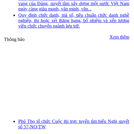
vang của Đảng, quyết tâm xây dựng một nước Việt Nam
ngày càng giàu mạnh, văn minh, văn...
Quy định chức danh, mã số, tiêu chuẩn chức danh nghề
nghiệp, thi hoặc xét thăng hạng, bổ nhiệm và xếp lương
viên chức chuyên ngành lưu trữ.
Xem thêm
Thông báo
Phú Thọ tổ chức Cuộc thi trực tuyến tìm hiểu Nghị quyết
số 57-NQ/TW