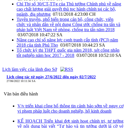
Chỉ Thị số 30/CT-TTg của Thủ tướng Chính phủ về nâng
cao chất lượng giải quyết thủ tục hành chính tại các bộ,
ngành, địa phương
07/11/2018 4:23:00 CH
Tuyên truyền, phổ biến trong cán bộ, công chức, viên
chức và nhân dân về nội dung Công ước chống tra tấn và
pháp luật Việt Nam về phòng, chống tra tấn năm 2018
03/07/2018 10:47:22 SA
Nâng cao chỉ số năng lực cạnh tranh cấp tỉnh (PCI) năm
2018 của tỉnh Phú Thọ
03/07/2018 10:44:23 SA
Tổ chức kỳ thi THPT quốc gia năm 2018, xét công nhận
tốt nghiệp năm học 2017 - 2018
03/07/2018 10:52:10 SA
Lịch làm việc của lãnh đạo Sở
Lịch công tác từ ngày 27/6/2022 đến ngày 02/7/2022
27/06/2022 10:11:56 SA
Văn bản điều hành
V/v triển khai công bố thông tin cảnh báo sớm về nguy cơ
vi phạm pháp luật cho doanh nghiệp, hộ kinh doanh
KẾ HOẠCH Triển khai đợt sinh hoạt chính trị, tư tưởng
về nội dung bài viết “Tự hào và tin tưởng dưới lá cờ vẻ