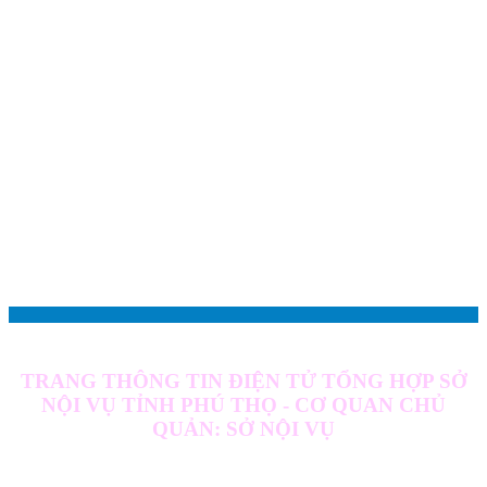
TRANG THÔNG TIN ĐIỆN TỬ TỔNG HỢP SỞ
NỘI VỤ TỈNH PHÚ THỌ - CƠ QUAN CHỦ
QUẢN: SỞ NỘI VỤ