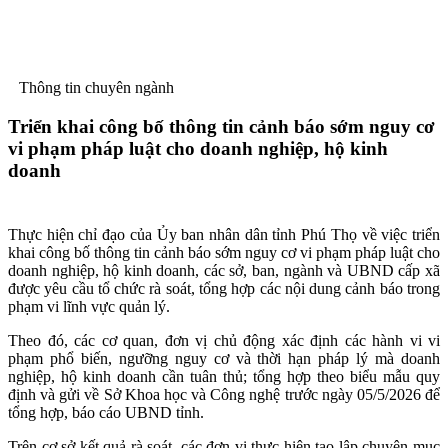
Thông tin chuyên ngành
Triển khai công bố thông tin cảnh báo sớm nguy cơ
vi phạm pháp luật cho doanh nghiệp, hộ kinh
doanh
Thực hiện chỉ đạo của Ủy ban nhân dân tỉnh Phú Thọ về việc triển
khai công bố thông tin cảnh báo sớm nguy cơ vi phạm pháp luật cho
doanh nghiệp, hộ kinh doanh, các sở, ban, ngành và UBND cấp xã
được yêu cầu tổ chức rà soát, tổng hợp các nội dung cảnh báo trong
phạm vi lĩnh vực quản lý.
Theo đó, các cơ quan, đơn vị chủ động xác định các hành vi vi
phạm phổ biến, ngưỡng nguy cơ và thời hạn pháp lý mà doanh
nghiệp, hộ kinh doanh cần tuân thủ; tổng hợp theo biểu mẫu quy
định và gửi về Sở Khoa học và Công nghệ trước ngày 05/5/2026 để
tổng hợp, báo cáo UBND tỉnh.
Trên cơ sở kết quả rà soát, các đơn vị thực hiện tạo lập chuyên mục