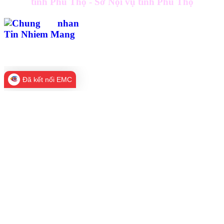
tỉnh Phú Thọ - Sở Nội vụ tỉnh Phú Thọ
Đã kết nối EMC