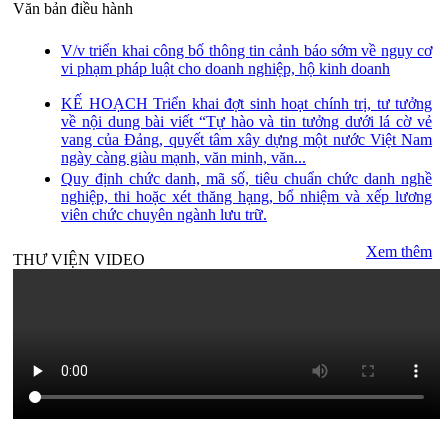
Văn bản điều hành
V/v triển khai công bố thông tin cảnh báo sớm về nguy cơ
vi phạm pháp luật cho doanh nghiệp, hộ kinh doanh
KẾ HOẠCH Triển khai đợt sinh hoạt chính trị, tư tưởng
về nội dung bài viết “Tự hào và tin tưởng dưới lá cờ vẻ
vang của Đảng, quyết tâm xây dựng một nước Việt Nam
ngày càng giàu mạnh, văn minh, văn...
Quy định chức danh, mã số, tiêu chuẩn chức danh nghề
nghiệp, thi hoặc xét thăng hạng, bổ nhiệm và xếp lương
viên chức chuyên ngành lưu trữ.
Xem thêm
THƯ VIỆN VIDEO