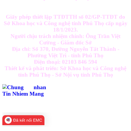
Giấy phép thiết lập TTĐTTH số 02/GP-TTĐT do
Sở Khoa học và Công nghệ tỉnh Phú Thọ cấp ngày
18/1/2023.
Người chịu trách nhiệm chính: Ông Trần Việt
Cường - Giám đốc Sở
Địa chỉ: Số 370, Đường Nguyễn Tất Thành -
Phường Việt Trì - tỉnh Phú Thọ
Điện thoại: 02103 846 594
Thiết kế và phát triển: Sở Khoa học và Công nghệ
tỉnh Phú Thọ - Sở Nội vụ tỉnh Phú Thọ
Đã kết nối EMC