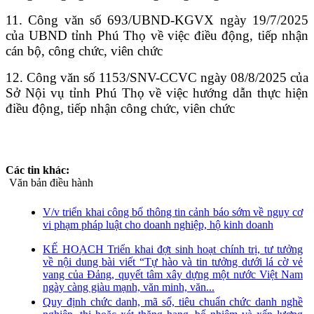
11. Công văn số 693/UBND-KGVX ngày 19/7/2025
của UBND tỉnh Phú Thọ về việc điều động, tiếp nhận
cán bộ, công chức, viên chức
12. Công văn số 1153/SNV-CCVC ngày 08/8/2025 của
Sở Nội vụ tỉnh Phú Thọ về việc hướng dẫn thực hiện
điều động, tiếp nhận công chức, viên chức
Các tin khác:
Văn bản điều hành
V/v triển khai công bố thông tin cảnh báo sớm về nguy cơ
vi phạm pháp luật cho doanh nghiệp, hộ kinh doanh
KẾ HOẠCH Triển khai đợt sinh hoạt chính trị, tư tưởng
về nội dung bài viết “Tự hào và tin tưởng dưới lá cờ vẻ
vang của Đảng, quyết tâm xây dựng một nước Việt Nam
ngày càng giàu mạnh, văn minh, văn...
Quy định chức danh, mã số, tiêu chuẩn chức danh nghề