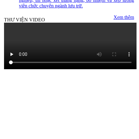
nghiệp, thi hoặc xét thăng hạng, bổ nhiệm và xếp lương
viên chức chuyên ngành lưu trữ.
Xem thêm
THƯ VIỆN VIDEO
THƯ VIỆN ẢNH