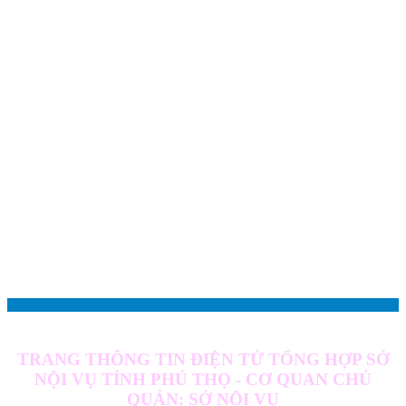
TRANG THÔNG TIN ĐIỆN TỬ TỔNG HỢP SỞ
NỘI VỤ TỈNH PHÚ THỌ - CƠ QUAN CHỦ
QUẢN: SỞ NỘI VỤ