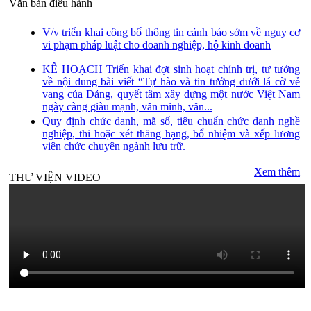
Văn bản điều hành
V/v triển khai công bố thông tin cảnh báo sớm về nguy cơ
vi phạm pháp luật cho doanh nghiệp, hộ kinh doanh
KẾ HOẠCH Triển khai đợt sinh hoạt chính trị, tư tưởng
về nội dung bài viết “Tự hào và tin tưởng dưới lá cờ vẻ
vang của Đảng, quyết tâm xây dựng một nước Việt Nam
ngày càng giàu mạnh, văn minh, văn...
Quy định chức danh, mã số, tiêu chuẩn chức danh nghề
nghiệp, thi hoặc xét thăng hạng, bổ nhiệm và xếp lương
viên chức chuyên ngành lưu trữ.
Xem thêm
THƯ VIỆN VIDEO