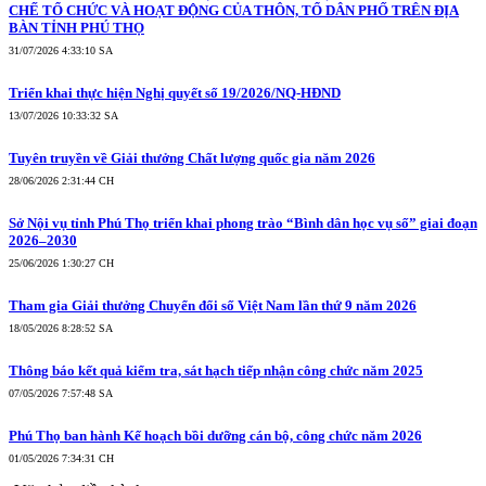
CHẾ TỔ CHỨC VÀ HOẠT ĐỘNG CỦA THÔN, TỔ DÂN PHỐ TRÊN ĐỊA
BÀN TỈNH PHÚ THỌ
31/07/2026 4:33:10 SA
Triển khai thực hiện Nghị quyết số 19/2026/NQ-HĐND
13/07/2026 10:33:32 SA
Tuyên truyền về Giải thưởng Chất lượng quốc gia năm 2026
28/06/2026 2:31:44 CH
Sở Nội vụ tỉnh Phú Thọ triển khai phong trào “Bình dân học vụ số” giai đoạn
2026–2030
25/06/2026 1:30:27 CH
Tham gia Giải thưởng Chuyển đổi số Việt Nam lần thứ 9 năm 2026
18/05/2026 8:28:52 SA
Thông báo kết quả kiểm tra, sát hạch tiếp nhận công chức năm 2025
07/05/2026 7:57:48 SA
Phú Thọ ban hành Kế hoạch bồi dưỡng cán bộ, công chức năm 2026
01/05/2026 7:34:31 CH