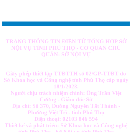
TRANG THÔNG TIN ĐIỆN TỬ TỔNG HỢP SỞ
NỘI VỤ TỈNH PHÚ THỌ - CƠ QUAN CHỦ
QUẢN: SỞ NỘI VỤ
Giấy phép thiết lập TTĐTTH số 02/GP-TTĐT do
Sở Khoa học và Công nghệ tỉnh Phú Thọ cấp ngày
18/1/2023.
Người chịu trách nhiệm chính: Ông Trần Việt
Cường - Giám đốc Sở
Địa chỉ: Số 370, Đường Nguyễn Tất Thành -
Phường Việt Trì - tỉnh Phú Thọ
Điện thoại: 02103 846 594
Thiết kế và phát triển: Sở Khoa học và Công nghệ
tỉnh Phú Thọ - Sở Nội vụ tỉnh Phú Thọ