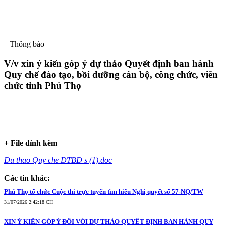
Thông báo
V/v xin ý kiến góp ý dự thảo Quyết định ban hành
Quy chế đào tạo, bồi dưỡng cán bộ, công chức, viên
chức tỉnh Phú Thọ
+ File đính kèm
Du thao Quy che DTBD s (1).doc
Các tin khác:
Phú Thọ tổ chức Cuộc thi trực tuyến tìm hiểu Nghị quyết số 57-NQ/TW
31/07/2026 2:42:18 CH
XIN Ý KIẾN GÓP Ý ĐỐI VỚI DỰ THẢO QUYẾT ĐỊNH BAN HÀNH QUY