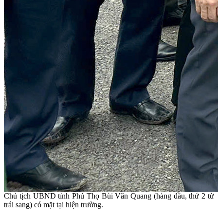
Chủ tịch UBND tỉnh Phú Thọ Bùi Văn Quang (hàng đầu, thứ 2 từ
trái sang) có mặt tại hiện trường.