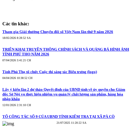
Các tin khác:
Tham gia Giải thưởng Chuyển đổi số Việt Nam lần thứ 9 năm 2026
18/05/2026 8:28:52 SA
TRIỂN KHAI TRUYỀN THÔNG CHÍNH SÁCH VÀ QUẢNG BÁ HÌNH ẢNH
TỈNH PHÚ THỌ NĂM 2026
07/04/2026 3:41:21 CH
Tỉnh Phú Thọ tổ chức Cuộc thi sáng tác Biểu trưng (logo)
04/04/2026 10:38:52 CH
Lấy ý kiến lần 2 dự thảo Quyết định của UBND tỉnh về ủy quyền cho Giám
đốc Sở Nội vụ thực hiện nhiệm vụ quản lý chất lượng sản phẩm, hàng hóa
nhập khẩu
12/01/2026 2:31:10 CH
TỔ CÔNG TÁC SỐ 9 CỦA UBND TỈNH KIỂM TRA TẠI XÃ PÀ CÒ
21/07/2025 11:20:22 SA