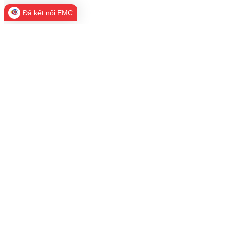
Đã kết nối EMC