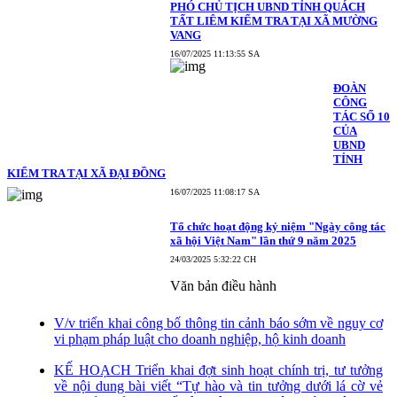
PHÓ CHỦ TỊCH UBND TỈNH QUÁCH
TẤT LIÊM KIỂM TRA TẠI XÃ MƯỜNG
VANG
16/07/2025 11:13:55 SA
ĐOÀN
CÔNG
TÁC SỐ 10
CỦA
UBND
TỈNH
KIỂM TRA TẠI XÃ ĐẠI ĐỒNG
16/07/2025 11:08:17 SA
Tổ chức hoạt động kỷ niệm "Ngày công tác
xã hội Việt Nam" lần thứ 9 năm 2025
24/03/2025 5:32:22 CH
Văn bản điều hành
V/v triển khai công bố thông tin cảnh báo sớm về nguy cơ
vi phạm pháp luật cho doanh nghiệp, hộ kinh doanh
KẾ HOẠCH Triển khai đợt sinh hoạt chính trị, tư tưởng
về nội dung bài viết “Tự hào và tin tưởng dưới lá cờ vẻ