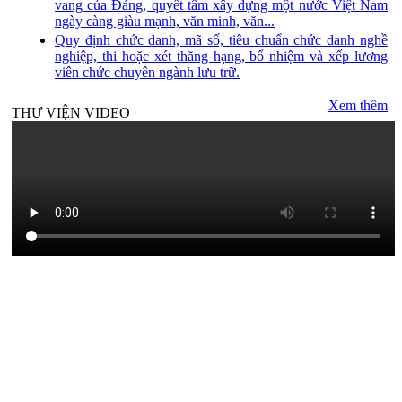
vang của Đảng, quyết tâm xây dựng một nước Việt Nam
ngày càng giàu mạnh, văn minh, văn...
Quy định chức danh, mã số, tiêu chuẩn chức danh nghề
nghiệp, thi hoặc xét thăng hạng, bổ nhiệm và xếp lương
viên chức chuyên ngành lưu trữ.
Xem thêm
THƯ VIỆN VIDEO
THƯ VIỆN ẢNH