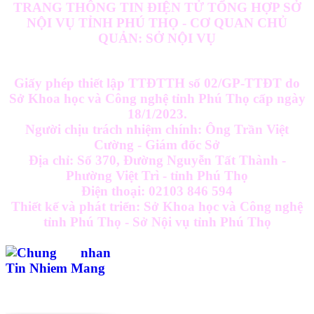
TRANG THÔNG TIN ĐIỆN TỬ TỔNG HỢP SỞ
NỘI VỤ TỈNH PHÚ THỌ - CƠ QUAN CHỦ
QUẢN: SỞ NỘI VỤ
Giấy phép thiết lập TTĐTTH số 02/GP-TTĐT do
Sở Khoa học và Công nghệ tỉnh Phú Thọ cấp ngày
18/1/2023.
Người chịu trách nhiệm chính: Ông Trần Việt
Cường - Giám đốc Sở
Địa chỉ: Số 370, Đường Nguyễn Tất Thành -
Phường Việt Trì - tỉnh Phú Thọ
Điện thoại: 02103 846 594
Thiết kế và phát triển: Sở Khoa học và Công nghệ
tỉnh Phú Thọ - Sở Nội vụ tỉnh Phú Thọ