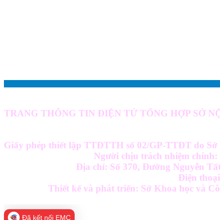
TRANG THÔNG TIN ĐIỆN TỬ TỔNG HỢP SỞ NỘ
Giấy phép thiết lập TTĐTTH số 02/GP-TTĐT do Sở 
Người chịu trách nhiệm chính
Địa chỉ: Số 370, Đường Nguyễn Tất
Điện thoạ
Thiết kế và phát triển: Sở Khoa học và C
Đã kết nối EMC