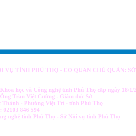
I VỤ TỈNH PHÚ THỌ - CƠ QUAN CHỦ QUẢN: SỞ
Khoa học và Công nghệ tỉnh Phú Thọ cấp ngày 18/1/
: Ông Trần Việt Cường - Giám đốc Sở
 Thành - Phường Việt Trì - tỉnh Phú Thọ
i: 02103 846 594
ông nghệ tỉnh Phú Thọ - Sở Nội vụ tỉnh Phú Thọ