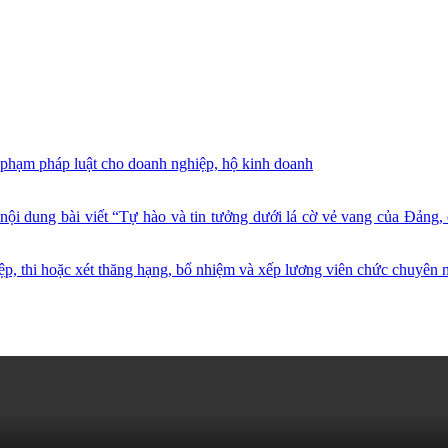
i phạm pháp luật cho doanh nghiệp, hộ kinh doanh
 nội dung bài viết “Tự hào và tin tưởng dưới lá cờ vẻ vang của Đản
p, thi hoặc xét thăng hạng, bổ nhiệm và xếp lương viên chức chuyên n