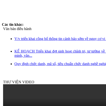
Các tin khác:
Văn bản điều hành
V/v triển khai công bố thông tin cảnh báo sớm về nguy cơ v
KẾ HOẠCH Triển khai đợt sinh hoạt chính trị, tư tưởng về
minh, văn...
Quy định chức danh, mã số, tiêu chuẩn chức danh nghề nghiệ
THƯ VIỆN VIDEO